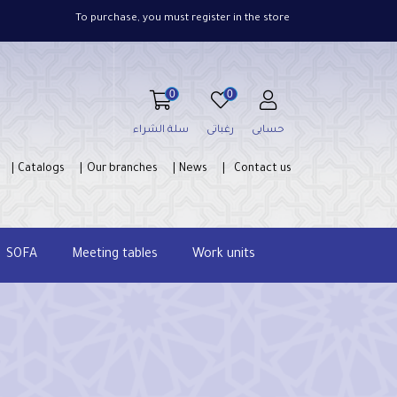
To purchase, you must register in the store
0
0
حسابى
رغباتى
سلة الشراء
Catalogs
Our branches
News
Contact us
SOFA
Meeting tables
Work units