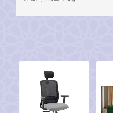
Al-Omari Tiguri is 4 Korean, 37 kg