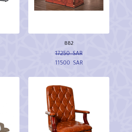
882
17250
SAR
11500
SAR