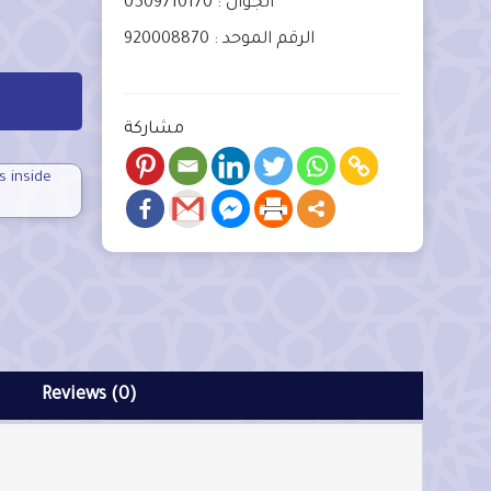
الجوال : 0509710170
الرقم الموحد : 920008870
مشاركة
s inside
Reviews (0)