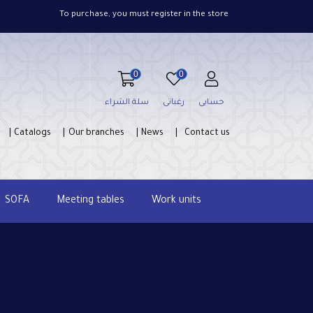
To purchase, you must register in the store
0
0
حسابى
رغباتى
سلة الشراء
Catalogs
Our branches
News
Contact us
SOFA
Meeting tables
Work units