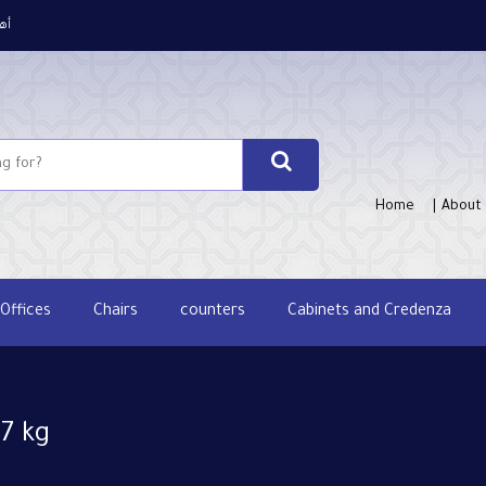
أه
Home
About
Offices
Chairs
counters
Cabinets and Credenza
37 kg