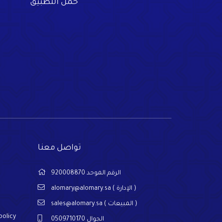
حمل التطبيق
تواصل معنا
الرقم الموحد 920008870
alomary@alomary.sa
( الإدارة )
sales@alomary.sa
( المبيعات )
policy
الجوال 0509710170