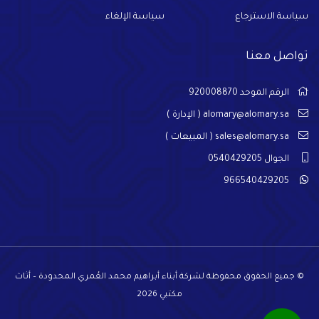
سياسة الاسترجاع
سياسة الإلغاء
تواصل معنا
الرقم الموحد 920008870
alomary@alomary.sa
( الإدارة )
sales@alomary.sa
( المبيعات )
الجوال 0540429205
966540429205
© جميع الحقوق محفوظة لشركة أبناء أبراهيم محمد العُمري المحدودة – أثاث
مكتبي 2026