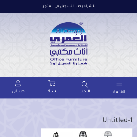
للشراء يجب التسجيل في المتجر
سلة
حسابى
البحث
القائمة
Untitled-1