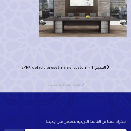
القديم: SPRK_default_preset_name_custom – 1
لا يوجد مقالات جديدة
اشترٍك معنا في القائمة البريدية لتحصل على جديدنا