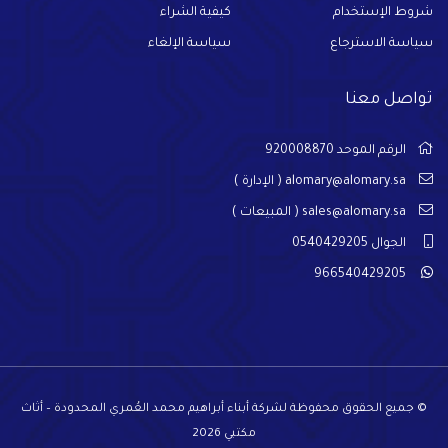
شروط الإستخدام
كيفية الشراء
سياسة الاسترجاع
سياسة الإلغاء
تواصل معنا
الرقم الموحد 920008870
alomary@alomary.sa
( الإدارة )
sales@alomary.sa
( المبيعات )
الجوال 0540429205
966540429205
© جميع الحقوق محفوظة لشركة أبناء أبراهيم محمد العُمري المحدودة – أثاث
مكتبي 2026