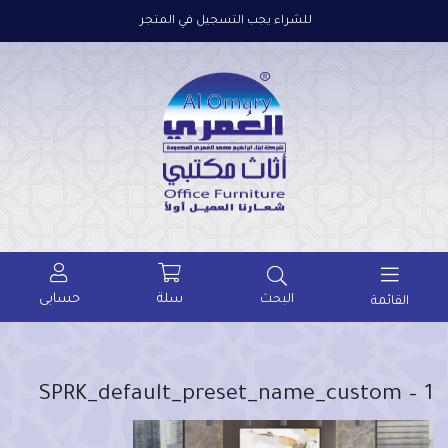
للشراء يجب التسجيل في المتجر
سلة
حسابى
البحث
القائمة
SPRK_default_preset_name_custom – 1