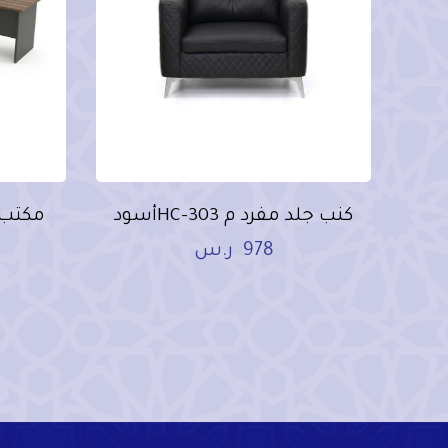
كنب جلد مفرد م HC-303أسود
مكتب مودرن
978
ر.س