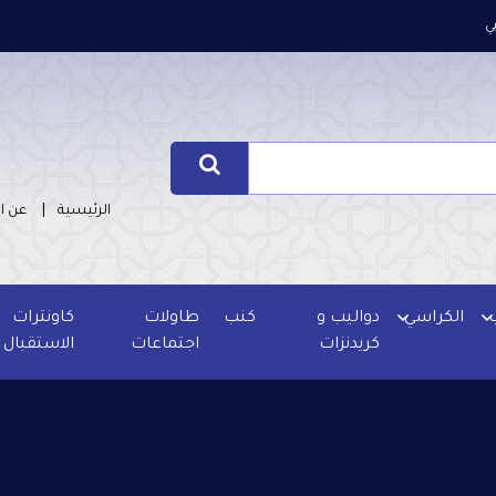
ي
الرئيسية
عن ا
الكراسي
دواليب و
كنب
طاولات
كاونترات
كريدنزات
اجتماعات
الاستقبال