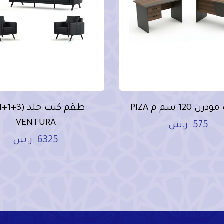
 120 سم م PIZA
VENTURA
575
ر.س
6325
ر.س