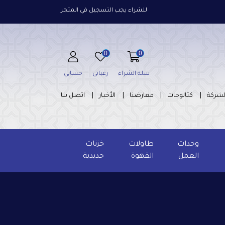
للشراء يجب التسجيل في المتجر
0
0
سلة الشراء
رغباتى
حسابى
لشركة
كتالوجات
معارضنا
الأخبار
اتصل بنا
وحدات
طاولات
خزنات
العمل
القهوة
حديدية