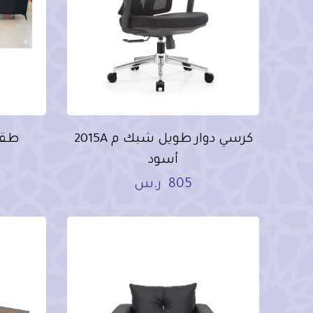
كرسي دوار طويل شبك م 2015A
أسود
805
ر.س