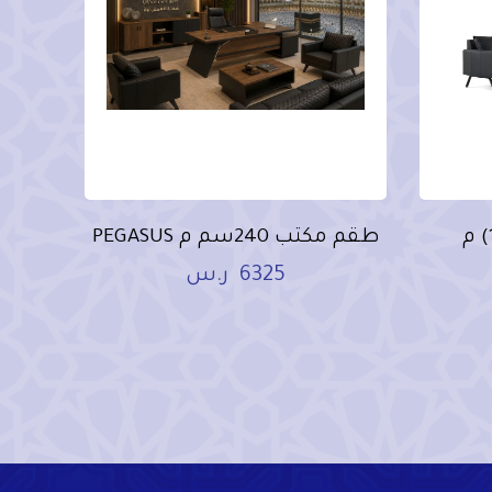
طقم كنب جلد (3+1+1) م
طقم مكتب 240سم م PEGASUS
6325
ر.س