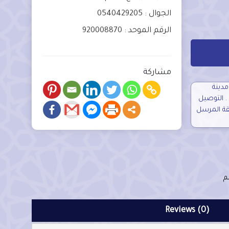
الجوال : 0540429205
الرقم الموحد : 920008870
مشاركة
 ريال داخل مدينة
الرياض . التوصيل
قة المرسل
Reviews (0)