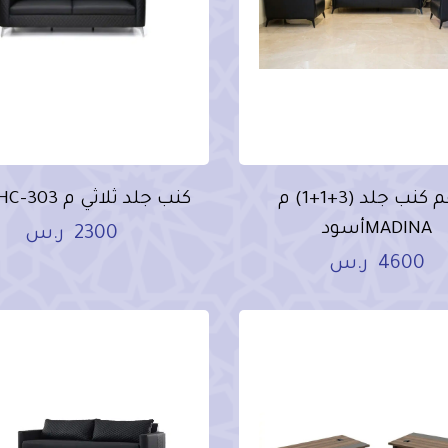
طقم كنب جلد (3+1+1) م
كنب جلد ثلاثي م HC-303أسود
MADINAأسود
2300
ر.س
4600
ر.س