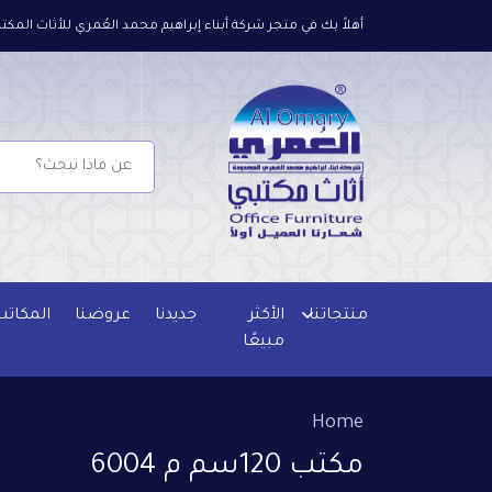
أهلاً بك في متجر شركة أبناء إبراهيم محمد العُمري للأثاث المكتب
منتجاتنا
الأكثر
جديدنا
عروضنا
المكاتب
مبيعًا
Home
مكتب 120سم م 6004