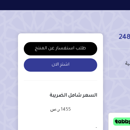
طلب استفسار عن المنتج
اشترِ الان
السعر شامل الضريبة
ر.س
1455
–