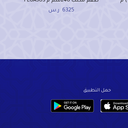
طقم كنب جلد (3+1+1) م
طقم مكتب 240سم م PEGASUS
6325
ر.س
حمل التطبيق