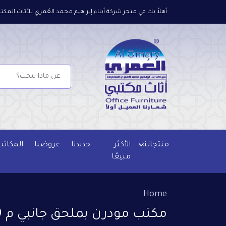
أهلاً بك في متجر شركة أبناء إبراهيم محمد العُمري للأثاث المكتب
منتجاتنا
الأكثر
جديدنا
عروضنا
المكاتب
مبيعًا
Home
مكتب مودرن بملحق جانبي م 2489