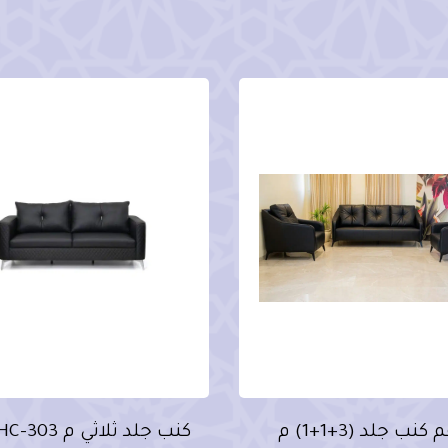
طقم كنب جلد (3+1+1) م
كنب جلد ثلاثي م HC-303أسود