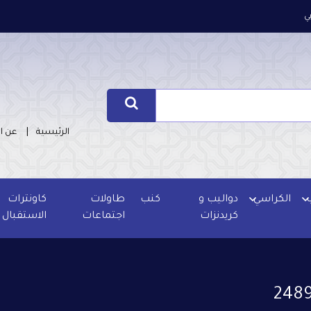
ي
الرئيسية
عن ا
الكراسي
دواليب و
كنب
طاولات
كاونترات
كريدنزات
اجتماعات
الاستقبال