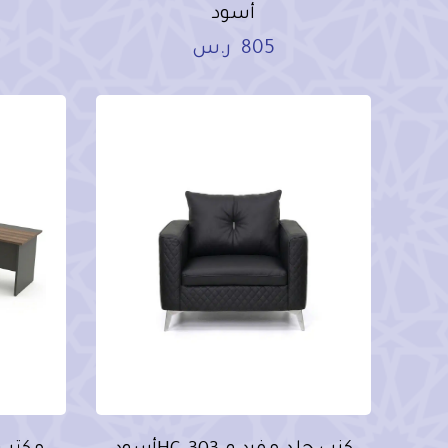
أسود
805
ر.س