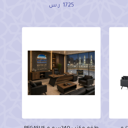
1725
ر.س