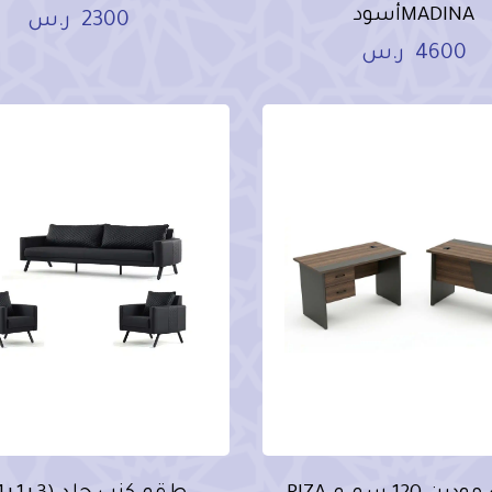
MADINAأسود
2300
ر.س
4600
ر.س