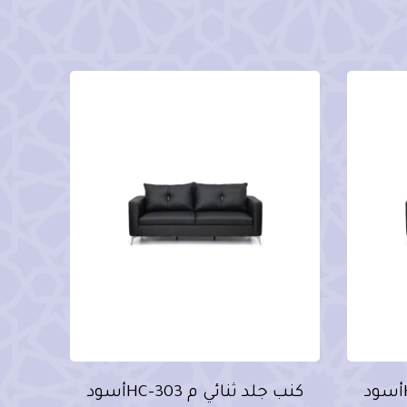
كنب جلد ثنائي م HC-303أسود