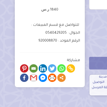
ر.س
1840
للتواصل مع قسم المبيعات :
الجوال : 0540429205
الرقم الموحد : 920008870
مشاركة
 ريال داخل مدينة
الرياض . التوصيل
قة المرسل