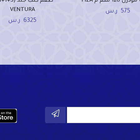
 120 سم م PIZA
VENTURA
575
ر.س
6325
ر.س