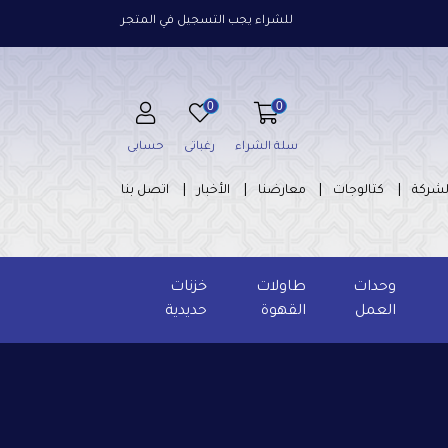
للشراء يجب التسجيل في المتجر
0
0
سلة الشراء
رغباتى
حسابى
لشركة
كتالوجات
معارضنا
الأخبار
اتصل بنا
وحدات
طاولات
خزنات
العمل
القهوة
حديدية