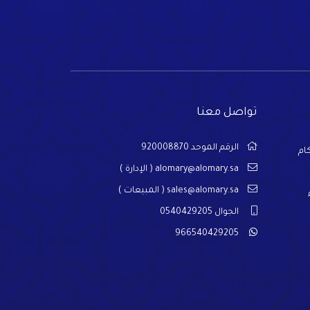
تواصل معنا
الرقم الموحد 920008870
ام
alomary@alomary.sa
( الإدارة )
sales@alomary.sa
( المبيعات )
الجوال 0540429205
966540429205