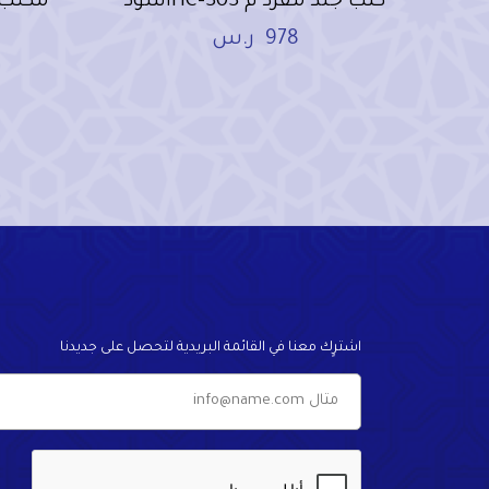
كنب جلد مفرد م HC-303أسود
مكتب مودرن
978
ر.س
اشترٍك معنا في القائمة البريدية لتحصل على جديدنا