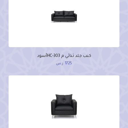
كنب جلد ثنائي م HC-303أسود
1725
ر.س