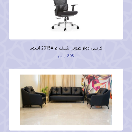
كرسي دوار طويل شبك م 2015A أسود
805
ر.س