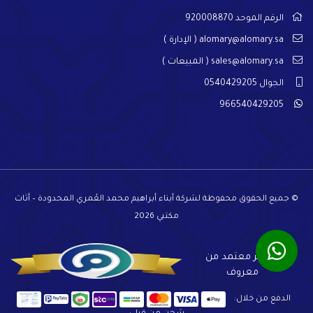
الرقم الموحد 920008870
alomary@alomary.sa
( الإدارة )
sales@alomary.sa
( المبيعات )
الجوال 0540429205
966540429205
© جميع الحقوق محفوظة لشركة أبناء أبراهيم محمد العُمري المحدودة – أثاث
مكتبي 2026
المتجر معتمد من
معروف
الدفع من خلال: