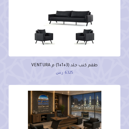
طقم كنب جلد (3+1+1) م VENTURA
6325
ر.س