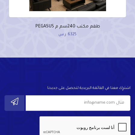
طقم مكتب 240سم م PEGASUS
6325
ر.س
اشترٍك معنا في القائمة البريدية لتحصل على جديدنا