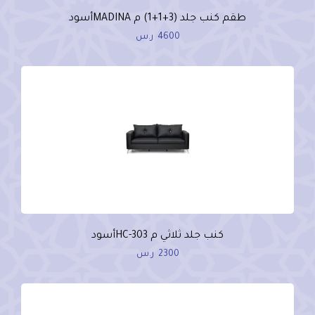
طقم كنب جلد (3+1+1) م MADINAأسود
4600
ر.س
كنب جلد ثلاثي م HC-303أسود
2300
ر.س