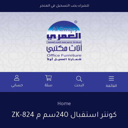
للشراء يجب التسجيل في المتجر
سلة
حسابى
البحث
القائمة
Home
كونتر استقبال 240سم م ZK-824