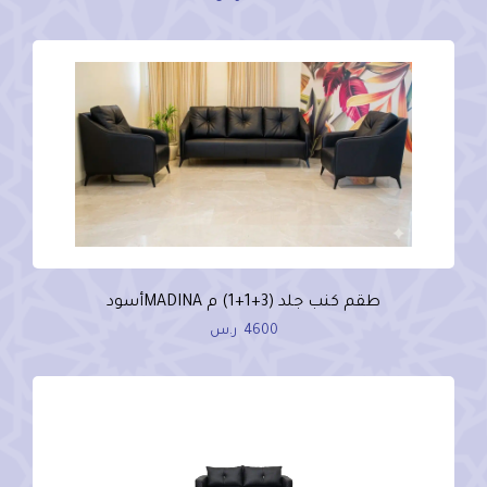
طقم كنب جلد (3+1+1) م MADINAأسود
4600
ر.س