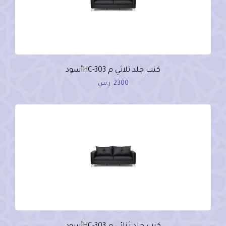
كنب جلد ثلاثي م HC-303أسود
2300
ر.س