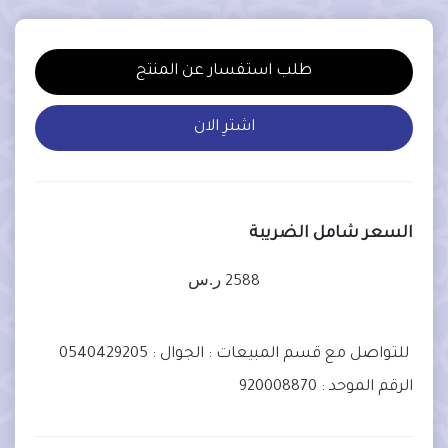
طلب استفسار عن المنتج
اشترِ الان
السعر شامل الضريبة
ر.س
2588
للتواصل مع قسم المبيعات :
الجوال : 0540429205
الرقم الموحد : 920008870