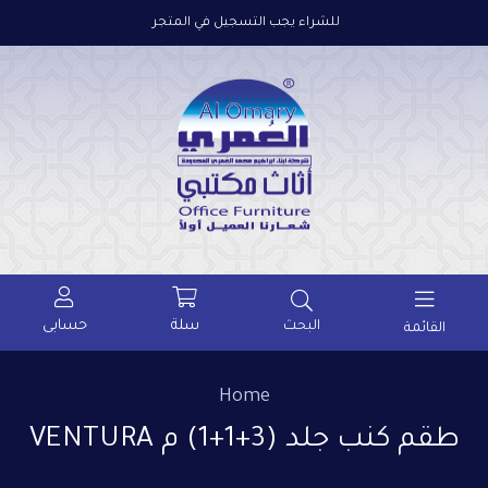
للشراء يجب التسجيل في المتجر
سلة
حسابى
البحث
القائمة
Home
طقم كنب جلد (3+1+1) م VENTURA