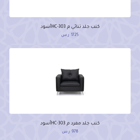
كنب جلد ثنائي م HC-303أسود
1725
ر.س
كنب جلد مفرد م HC-303أسود
978
ر.س