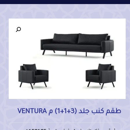
طقم كنب جلد (3+1+1) م VENTURA