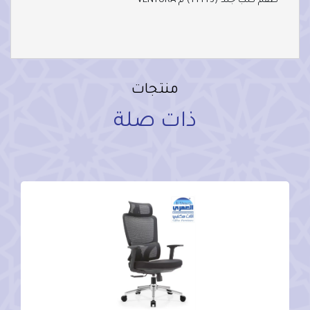
طقم كنب جلد (3+1+1) م VENTURA
منتجات
ذات صلة