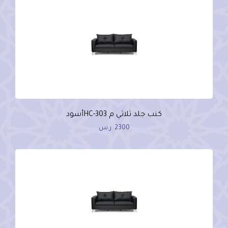
كنب جلد ثلاثي م HC-303أسود
2300
ر.س