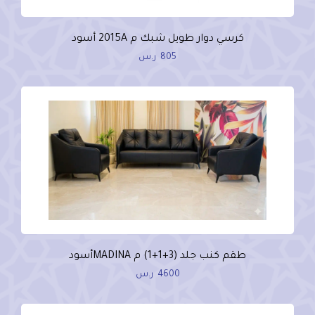
كرسي دوار طويل شبك م 2015A أسود
805
ر.س
طقم كنب جلد (3+1+1) م MADINAأسود
4600
ر.س