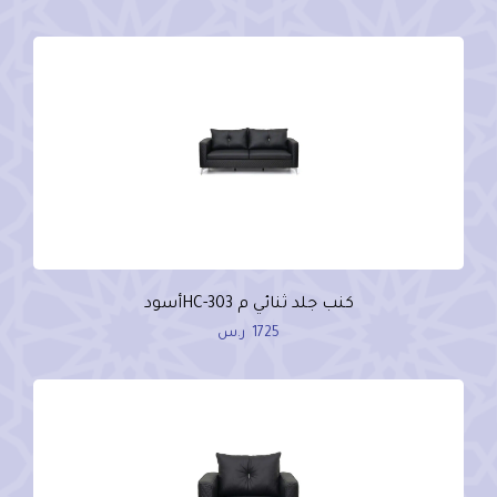
كنب جلد ثنائي م HC-303أسود
1725
ر.س