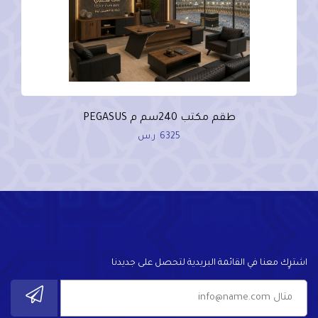
طقم مكتب 240سم م PEGASUS
6325
ر.س
اشترٍك معنا في القائمة البريدية لتحصل على جديدنا