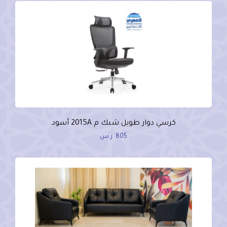
كرسي دوار طويل شبك م 2015A أسود
805
ر.س