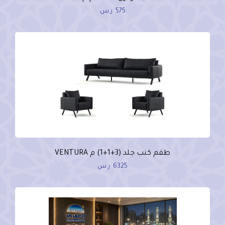
575
ر.س
طقم كنب جلد (3+1+1) م VENTURA
6325
ر.س