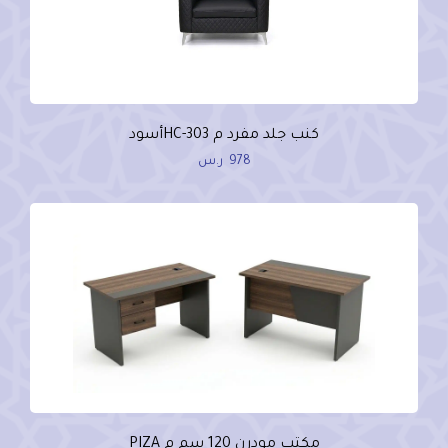
كنب جلد مفرد م HC-303أسود
978
ر.س
مكتب مودرن 120 سم م PIZA