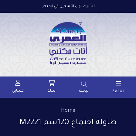
للشراء يجب التسجيل في المتجر
سلة
حسابى
البحث
القائمة
Home
طاولة اجتماع 120سم M2221