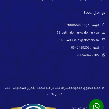
تواصل معنا
الرقم الموحد 920008870
alomary@alomary.sa
( الإدارة )
sales@alomary.sa
( المبيعات )
الجوال 0540429205
966540429205
© جميع الحقوق محفوظة لشركة أبناء أبراهيم محمد العُمري المحدودة – أثاث
مكتبي 2026
المتجر معتمد من