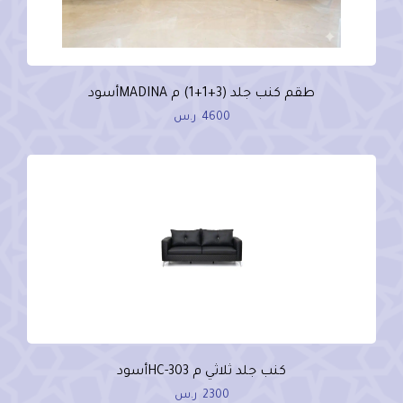
طقم كنب جلد (3+1+1) م MADINAأسود
4600
ر.س
كنب جلد ثلاثي م HC-303أسود
2300
ر.س