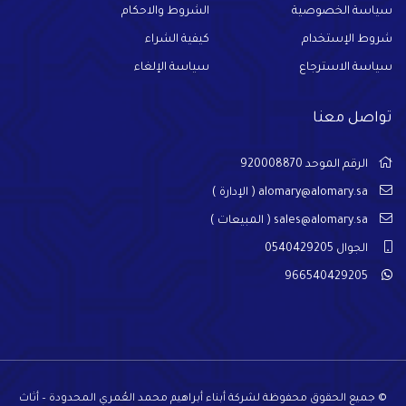
سياسة الخصوصية
الشروط والاحكام
شروط الإستخدام
كيفية الشراء
سياسة الاسترجاع
سياسة الإلغاء
تواصل معنا
الرقم الموحد 920008870
alomary@alomary.sa
( الإدارة )
sales@alomary.sa
( المبيعات )
الجوال 0540429205
966540429205
© جميع الحقوق محفوظة لشركة أبناء أبراهيم محمد العُمري المحدودة – أثاث