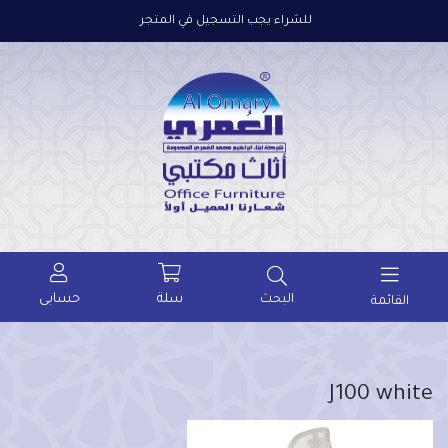
للشراء يجب التسجيل في المتجر
سلة
حسابى
البحث
القائمة
J100 white