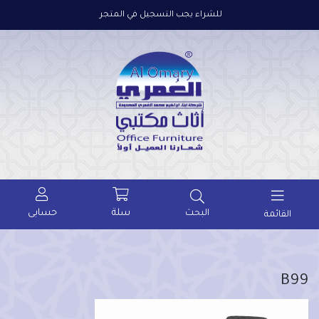
للشراء يجب التسجيل في المتجر
سلة
حسابى
البحث
القائمة
B99