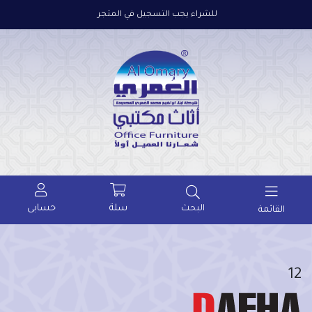
للشراء يجب التسجيل في المتجر
سلة
حسابى
البحث
القائمة
12