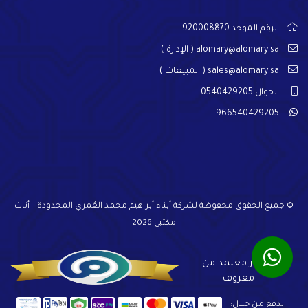
الرقم الموحد 920008870
alomary@alomary.sa
( الإدارة )
sales@alomary.sa
( المبيعات )
الجوال 0540429205
966540429205
© جميع الحقوق محفوظة لشركة أبناء أبراهيم محمد العُمري المحدودة – أثاث
مكتبي 2026
المتجر معتمد من
معروف
الدفع من خلال: