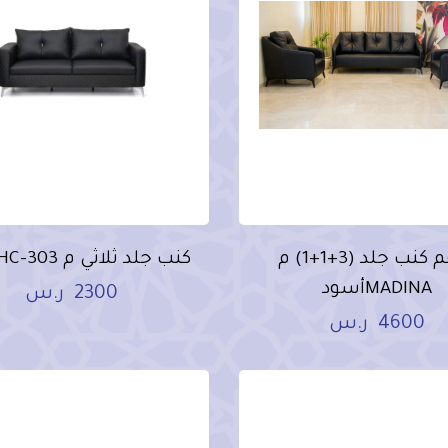
طقم كنب جلد (3+1+1) م
كنب جلد ثلاثي م HC-303أسود
MADINAأسود
2300
ر.س
4600
ر.س