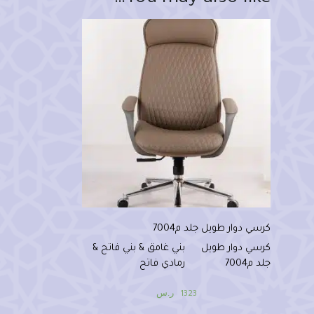
كرسي دوار طويل جلد م7004
كرسي دوار طويل
بني غامق & بني فاتح &
جلد م7004
رمادي فاتح
ر.س
1323