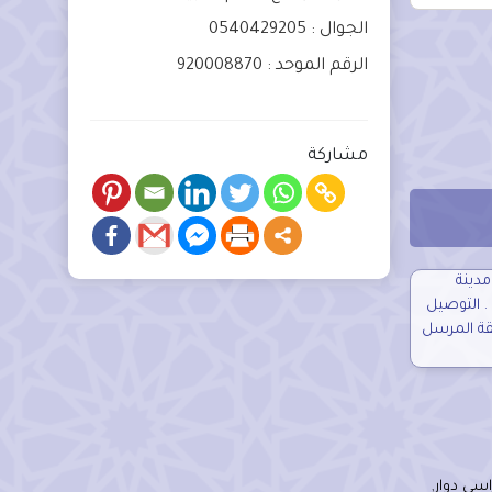
الجوال : 0540429205
الرقم الموحد : 920008870
مشاركة
 ريال داخل مدينة
الرياض . التوصيل
قة المرسل
اسي دوار
,