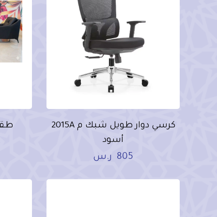
كرسي دوار طويل شبك م 2015A
أسود
805
ر.س