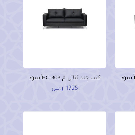
كنب جلد ثنائي م HC-303أسود
1725
ر.س