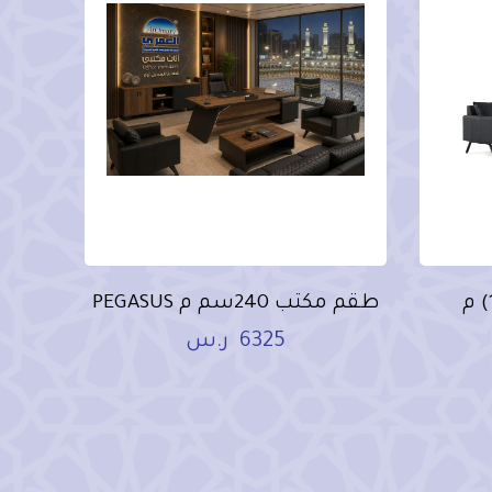
طقم كنب جلد (3+1+1) م
طقم مكتب 240سم م PEGASUS
6325
ر.س