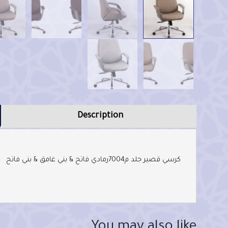
Description
كرسي قصير جلد م7004
رمادي فاتح & بني غامق & بني فاتح
You may also like…