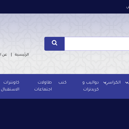
ي
الرئيسية
عن ا
الكراسي
دواليب و
كنب
طاولات
كاونترات
كريدنزات
اجتماعات
الاستقبال