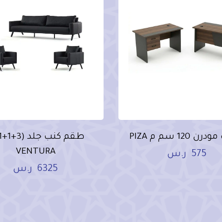
 120 سم م PIZA
VENTURA
575
ر.س
6325
ر.س