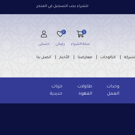
للشراء يجب التسجيل في المتجر
0
0
سلة الشراء
رغباتى
حسابى
لشركة
كتالوجات
معارضنا
الأخبار
اتصل بنا
وحدات
طاولات
خزنات
العمل
القهوة
حديدية