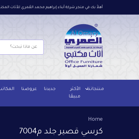
أهلاً بك في متجر شركة أبناء إبراهيم محمد العُمري للأثاث المكتب
منتجاتنا
الأكثر
جديدنا
عروضنا
المكاتب
مبيعًا
Home
كرسي قصير جلد م7004