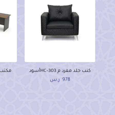
كنب جلد مفرد م HC-303أسود
مكتب مودرن
978
ر.س