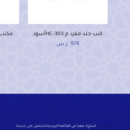
كنب جلد مفرد م HC-303أسود
مكتب مودرن
978
ر.س
اشترٍك معنا في القائمة البريدية لتحصل على جديدنا