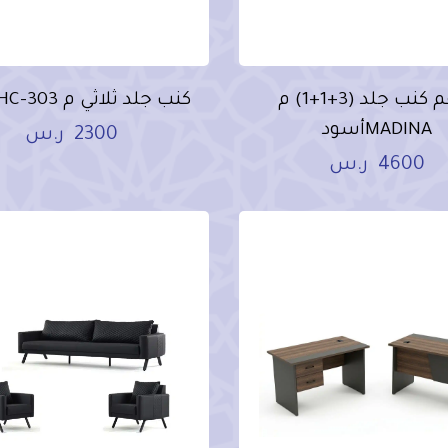
طقم كنب جلد (3+1+1) م
كنب جلد ثلاثي م HC-303أسود
MADINAأسود
2300
ر.س
4600
ر.س