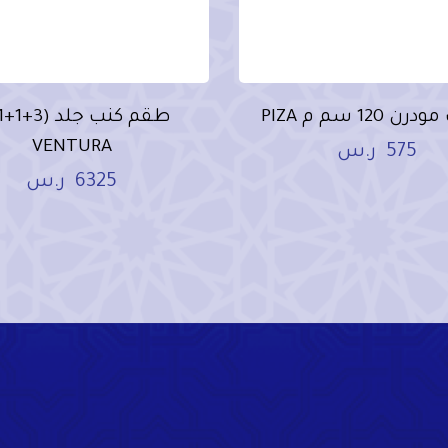
 120 سم م PIZA
VENTURA
575
ر.س
6325
ر.س