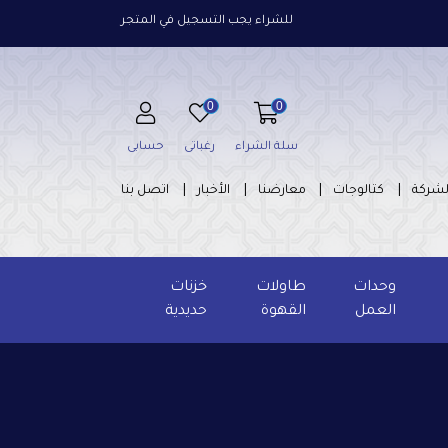
للشراء يجب التسجيل في المتجر
0
0
سلة الشراء
رغباتى
حسابى
لشركة
كتالوجات
معارضنا
الأخبار
اتصل بنا
وحدات
طاولات
خزنات
العمل
القهوة
حديدية