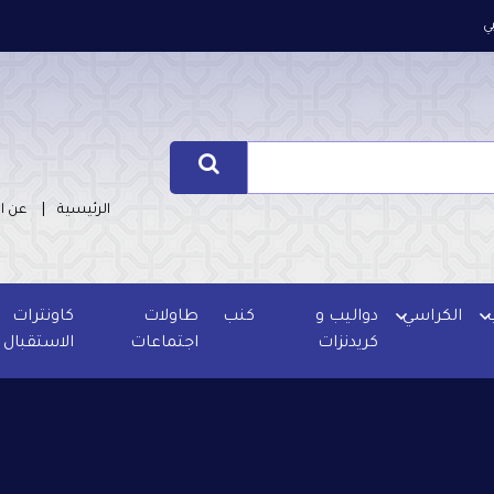
ي
الرئيسية
عن ا
الكراسي
دواليب و
كنب
طاولات
كاونترات
كريدنزات
اجتماعات
الاستقبال