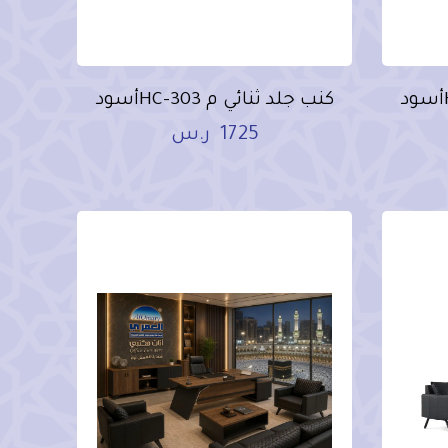
كنب جلد ثنائي م HC-303أسود
1725
ر.س