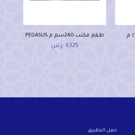
طقم كنب جلد (3+1+1) م
طقم مكتب 240سم م PEGASUS
6325
ر.س
حمل التطبيق