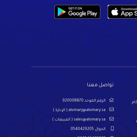
تواصل معنا
الرقم الموحد 920008870
ام
alomary@alomary.sa
( الإدارة )
sales@alomary.sa
( المبيعات )
الجوال 0540429205