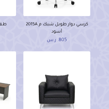
كرسي دوار طويل شبك م 2015A
أسود
805
ر.س