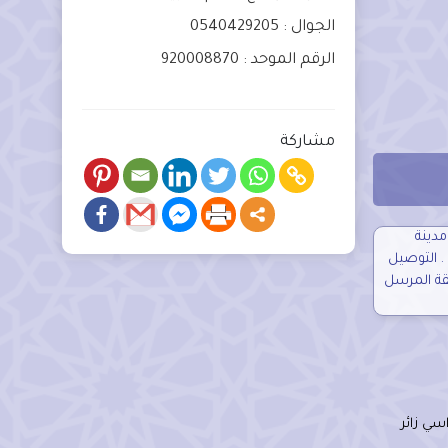
الجوال : 0540429205
الرقم الموحد : 920008870
مشاركة
 ريال داخل مدينة
الرياض . التوصيل
قة المرسل
سي زائر