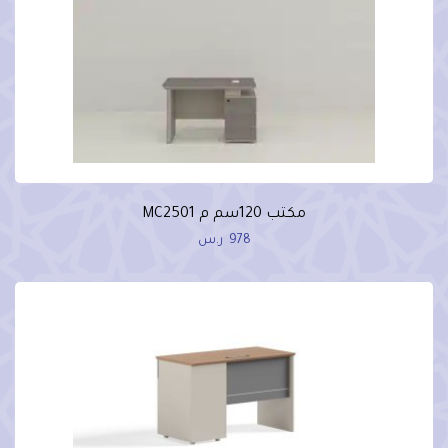
مكتب 120سم م MC2501
978
ر.س