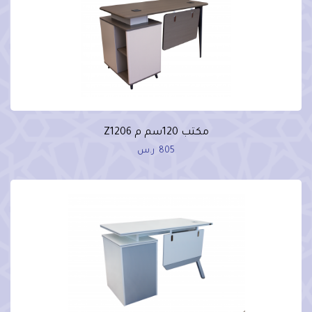
مكتب 120سم م Z1206
805
ر.س