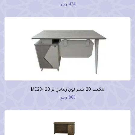
424
ر.س
مكتب 120سم لون رمادي م MC20-12B
805
ر.س