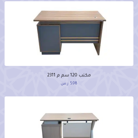
مكتب 120 سم م 2311
598
ر.س