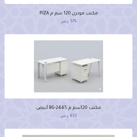
مكتب مودرن 120 سم م PIZA
575
ر.س
مكتب 120سم م BG-2445 أبيض
633
ر.س