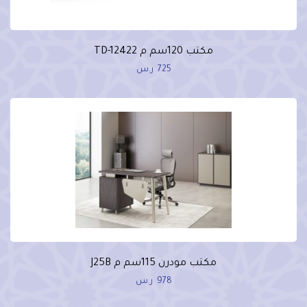
مكتب 120سم م TD-12422
725
ر.س
مكتب مودرن 115سم م J25B
978
ر.س