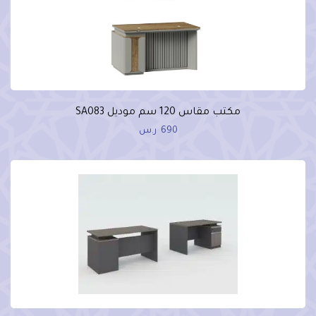
مكتب مقاس 120 سم موديل SA083
690
ر.س