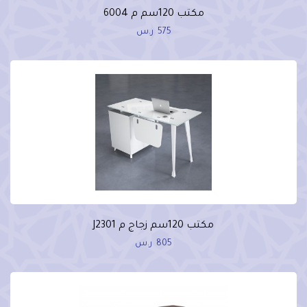
مكتب 120سم م 6004
575
ر.س
مكتب 120سم زجاج م J2301
805
ر.س