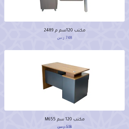
مكتب 120سم م 2489
748
ر.س
مكتب 120 سم M655
518
ر.س