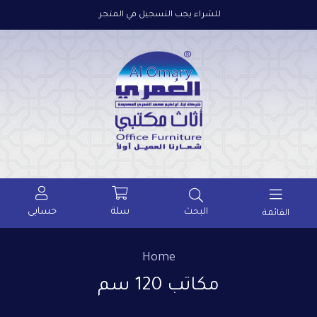
للشراء يجب التسجيل في المتجر
سلة
حسابى
البحث
القائمة
Home
مكاتب 120 سم