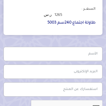
السعـــر :
ر.س
1265
طاولة اجتماع 240سم 5003