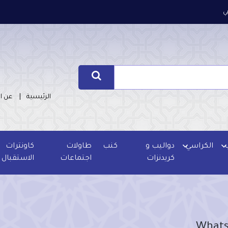
ي
الرئيسية
عن ا
الكراسي
دواليب و
كنب
طاولات
كاونترات
كريدنزات
اجتماعات
الاستقبال
Whats