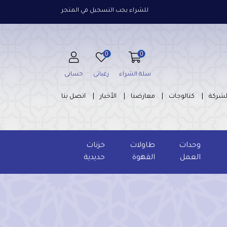
للشراء يجب التسجيل في المتجر
0
0
سلة الشراء
رغباتى
حسابى
لشركة
كتالوجات
معارضنا
الأخبار
اتصل بنا
وحدات
طاولات
خزنات
العمل
القهوة
حديدية