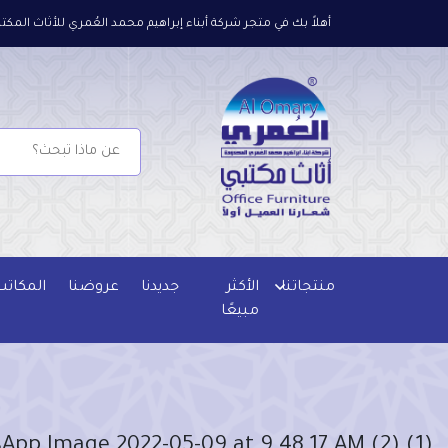
أهلاً بك في متجر شركة أبناء إبراهيم محمد العُمري للأثاث المكتب
منتجاتنا
الأكثر
جديدنا
عروضنا
المكاتب
مبيعًا
App Image 2022-05-09 at 9.48.17 AM (2) (1)