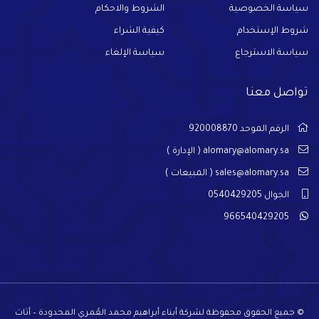
سياسة الخصوصية
الشروط والاحكام
شروط الإستخدام
كيفية الشراء
سياسة الاسترجاع
سياسة الإلغاء
تواصل معنا
الرقم الموحد 920008870
alomary@alomary.sa
( الإدارة )
sales@alomary.sa
( المبيعات )
الجوال 0540429205
966540429205
© جميع الحقوق محفوظة لشركة أبناء أبراهيم محمد العُمري المحدودة – أثاث