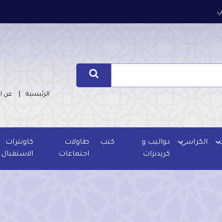
ي
الرئيسية
عن ا
الكراسي
دواليب و
كنب
طاولات
كاونترات
كريدنزات
اجتماعات
الاستقبال