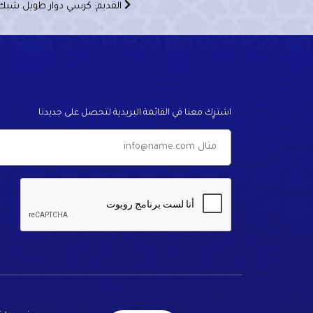
القديم: كرسي دوار طويل شبك م-290
اشترٍك معنا في القائمة البريدية لتحصل على جديدنا