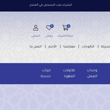
للشراء يجب التسجيل في المتجر
0
0
سلة الشراء
رغباتى
حسابى
لشركة
كتالوجات
معارضنا
الأخبار
اتصل بنا
وحدات
طاولات
خزنات
العمل
القهوة
حديدية