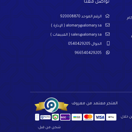
تواصل معنا
الرقم الموحد 920008870
ام
alomary@alomary.sa
( الإدارة )
sales@alomary.sa
( المبيعات )
الجوال 0540429205
966540429205
المتجر معتمد من معروف
ن خلال:
شحن من قبل: