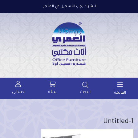
للشراء يجب التسجيل في المتجر
سلة
حسابى
البحث
القائمة
Untitled-1