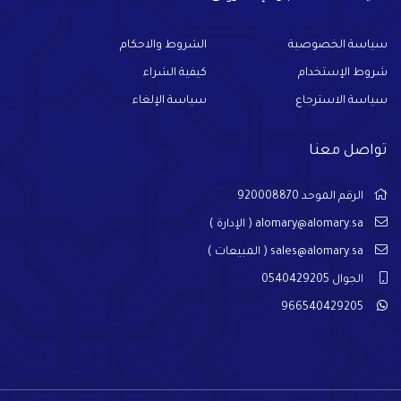
سياسة الخصوصية
الشروط والاحكام
شروط الإستخدام
كيفية الشراء
سياسة الاسترجاع
سياسة الإلغاء
تواصل معنا
الرقم الموحد 920008870
alomary@alomary.sa
( الإدارة )
sales@alomary.sa
( المبيعات )
الجوال 0540429205
966540429205