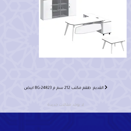
القديم: طقم مكتب 212 سم م BG-24823 ابيض
لا يوجد مقالات جديدة