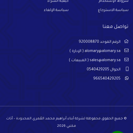
شروط الإستخدام
كيفية الشراء
سياسة الاسترجاع
سياسة الإلغاء
تواصل معنا
الرقم الموحد 920008870
alomary@alomary.sa
( الإدارة )
sales@alomary.sa
( المبيعات )
الجوال 0540429205
966540429205
© جميع الحقوق محفوظة لشركة أبناء أبراهيم محمد العُمري المحدودة – أثاث
مكتبي 2026