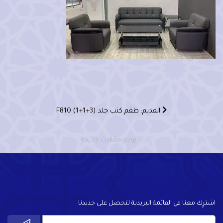
القديم: طقم كنب جلد (3+1+1) F810
لا يوجد مقالات جديدة
اشترٍك معنا في القائمة البريدية لتحصل على جديدنا