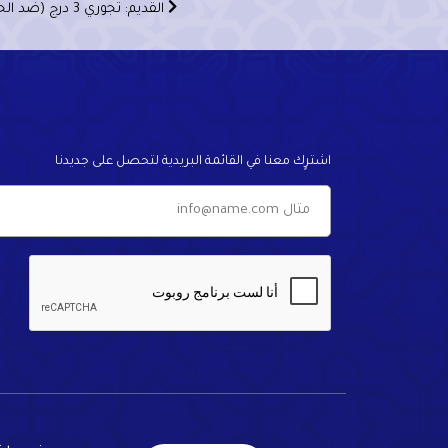
القديم: تجوري 3 درج (ضد الحريق)
اشترٍك معنا في القائمة البريدية لتحصل على جديدنا