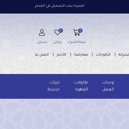
للشراء يجب التسجيل في المتجر
0
0
سلة الشراء
رغباتى
حسابى
لشركة
كتالوجات
معارضنا
الأخبار
اتصل بنا
وحدات
طاولات
خزنات
العمل
القهوة
حديدية