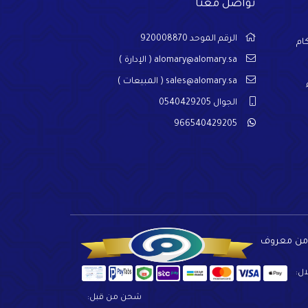
تواصل معنا
الرقم الموحد 920008870
ام
alomary@alomary.sa
( الإدارة )
sales@alomary.sa
( المبيعات )
الجوال 0540429205
966540429205
 من معروف
ال:
شحن من قبل: