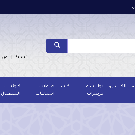
ي
الرئيسية
عن ا
الكراسي
دواليب و
كنب
طاولات
كاونترات
كريدنزات
اجتماعات
الاستقبال